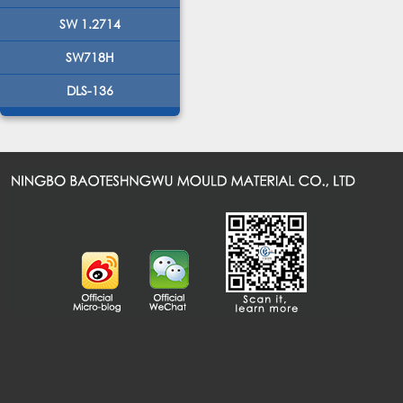
SW 1.2714
SW718H
DLS-136