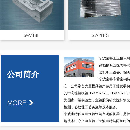
SW718H
SWPH13
宁波宝特上五模具
高档模具园区内
特
公司简介
套机加工设备、检
宁波宝特专营宝钢
心。公司常备大量模具钢库存用于批发零切
其中高档热模钢
DSAMAX-1，DSAMAX，S
为国家一级实验室，宝钢股份研究院特钢技
检测，热处理工艺实施等技术服务。
宁波宝特作为宝钢特钢与市场的桥梁，是特
钢技术中心上海宝特、宁波宝特共同组建的
宁波宝特秉承宝钢“诚信 协同”核心价值